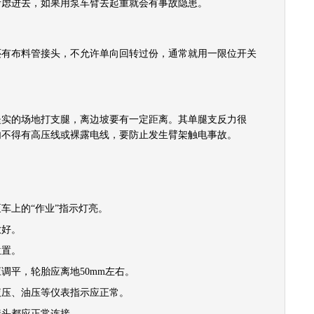
考虑进去，如果用泵车臂去起重就会有事故隐患。
布料管接头，不允许单向回转过份，通常就用一限位开关
的场地打支腿，离边坡要有一定距离。其单腿支反力很
内不得有高压线或裸露电线，要防止发生臂架触电事故。
上的“作业”指示灯亮。
好。
置。
平，轮胎应离地50mm左右。
压、油压等仪表指示应正常。
头都应正常连接