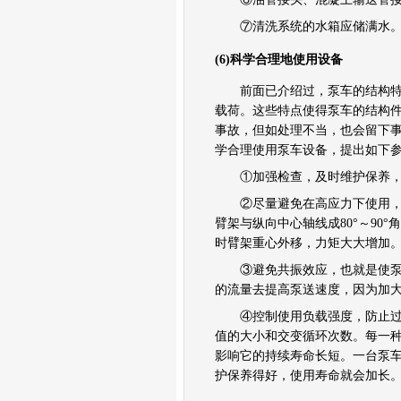
⑦
清洗系统
的水箱应储满水
(6)科学合理地使用设备
前面已介绍过，泵车的结构特点
载荷。这些特点使得泵车的结构
事故，但如处理不当，也会留下
学合理使用泵车设备，提出如下
①加强检查，及时维护保养，
②尽量避免在高应力下使用，或
臂架与纵向中心轴线成80°～90
时臂架重心外移，力矩大大增加
③避免共振效应，也就是使泵送
的流量去提高泵送速度，因为加
④控制使用负载强度，防止过早
值的大小和交变循环次数。每一
影响它的持续寿命长短。一台泵
护保养得好，使用寿命就会加长