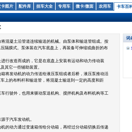
皮卡图片
配件库
挂车大全
专用车
微卡/微面
农用车
卡车百
车
词
将混凝土沿管道连续输送的机械。由泵体和输送管组成。按
水压隔膜式。泵体装在汽车底盘上，再装备可伸缩或曲折的布
进行改造而成的，它是在底盘上安装有运动和动力传动装
以及其它一些辅助装置。
动箱将发动机的动力传送给液压泵组或者后桥，液压泵推动活
泵车上的布料杆和输送管，将混凝土输送到一定的高度和距
泵车行驶外，也用来驱动泵送机构、搅拌机构及布料机构等工
来源于汽车发动机。
动机的动力通过变速箱传给分动箱，再经过分动箱切换后传递