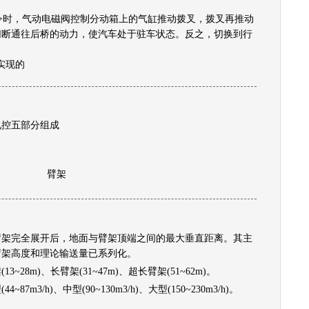
令时，气动电磁阀控制分动箱上的气缸推动拨叉，拨叉再推动
切断通往后桥的动力，使汽车处于驻车状态。反之，切换到行
实现的
电控五部分组成
臂架
臂架完全展开后，地面与臂架顶端之间的最大垂直距离。其主
臂架高度和理论输送量已系列化。
28m)、长臂架(31~47m)、超长臂架(51~62m)。
m3/h)、中型(90~130m3/h)、大型(150~230m3/h)。