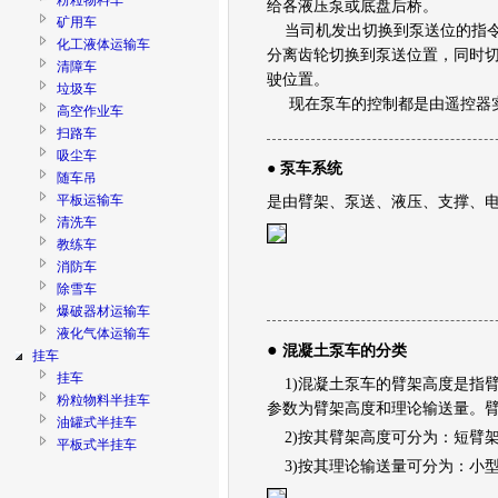
粉粒物料车
给各液压泵或底盘后桥。
矿用车
当司机发出切换到泵送位的指
化工液体运输车
分离齿轮切换到泵送位置，同时
清障车
驶位置。
垃圾车
现在泵车的控制都是由遥控器
高空作业车
扫路车
吸尘车
●
泵车系统
随车吊
平板运输车
是由臂架、泵送、液压、支撑、
清洗车
教练车
消防车
除雪车
爆破器材运输车
液化气体运输车
●
混凝土泵车的分类
挂车
挂车
1)混凝土泵车的臂架高度是指
粉粒物料半挂车
参数为臂架高度和理论输送量。
油罐式半挂车
2)按其臂架高度可分为：短臂架(13~
平板式半挂车
3)按其理论输送量可分为：小型(44~87
低平板半挂车
栏板式半挂车