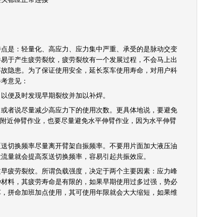
。
是：轻量化、高应力、应力集中严重、承受的是脉动交变
件易于产生疲劳裂纹，疲劳裂纹有一个发展过程，不会马上出
事故隐患。为了保证使用安全，延长泵车使用寿命，对用户科
参考意见：
以便及时发现早期裂纹并加以补焊。
者说尽量减少高应力下的使用次数。更具体地说，要避免
°角附近伸臂作业，也要尽量避免水平伸臂作业，因为水平伸臂
。
切换频率尽量离开臂架自振频率。不要用片面加大液压油
大流量就会提高泵送切换频率，容易引起共振效应。
疲劳裂纹。所谓负载强度，决定于两个主要因素：应力峰
种材料，其疲劳寿命是有限的，如果早期使用过多过强，势必
车，拼命加班加点使用，其可使用年限就会大大缩短，如果维
。