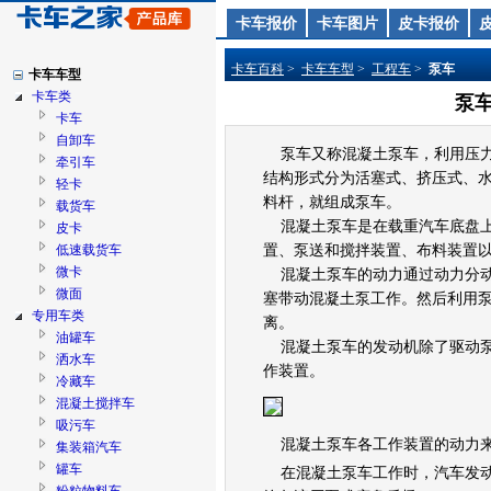
卡车报价
卡车图片
皮卡报价
卡车百科
>
卡车车型
>
工程车
>
泵车
卡车车型
卡车类
泵
卡车
自卸车
泵车又称混凝土泵车，利用压力
牵引车
结构形式分为活塞式、挤压式、
轻卡
料杆，就组成泵车。
载货车
混凝土泵车是在载重汽车底盘上
皮卡
低速载货车
置、泵送和搅拌装置、布料装置
微卡
混凝土泵车的动力通过动力分
微面
塞带动混凝土泵工作。然后利用
专用车类
离。
油罐车
混凝土泵车的发动机除了驱动
洒水车
作装置。
冷藏车
混凝土搅拌车
吸污车
混凝土泵车各工作装置的动力
集装箱汽车
罐车
在混凝土泵车工作时，汽车发