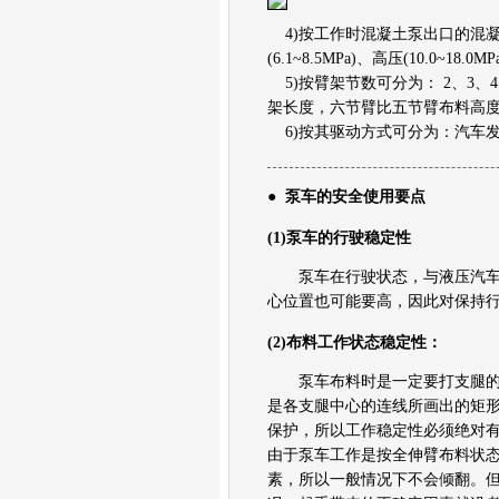
仓栅式半挂车
4)按工作时混凝土泵出口的混凝土压
厢式半挂车
集装箱式半挂车
(6.1~8.5MPa)、高压(10.0~18.0
自卸式半挂车
5)按臂架节数可分为： 2、3
车辆运输式半挂车
架长度，六节臂比五节臂布料高度
工程车
6)按其驱动方式可分为：汽车
宽体矿用自卸车
混凝土搅拌车
铰接式卡车
●
泵车的安全使用要点
矿山车
泵车
(1)泵车的行驶稳定性
吊车
泵车在行驶状态，与液压汽车起
发动机
心位置也可能要高，因此对保持
变速箱
车桥
(2)布料工作状态稳定性：
参数配置详解
车身总成
泵车布料时是一定要打支腿的，
车架结构
是各支腿中心的连线所画出的矩
离合器及其操作系统
保护，所以工作稳定性必须绝对
悬架系统
由于泵车工作是按全伸臂布料状
转向系统
素，所以一般情况下不会倾翻。
制动系统