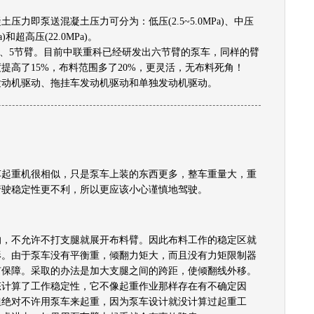
力即泵送混凝土压力可分为：低压(2.5~5.0MPa)、中压
MPa)和超高压(22.0MPa)。
、4、5节臂。目前中联重科已经研发出六节臂的泵车，同样的臂
提高了15%，布料范围多了20%，更灵活，无布料死角！
发动机驱动、拖挂车发动机驱动和单独发动机驱动。
重机很相似，只是泵车上装的东西更多，整车重量大，重
行驶稳定性更不利，所以更应该小心谨慎地驾驶。
不允许不打支腿就展开布料臂。因此布料工作的稳定区就
形。由于泵车没有平衡重，倾翻力矩大，而且没有力矩限制器
有保障。采取的办法是加大支腿之间的跨距，使倾翻线外移。
态计算了工作稳定性，它不像起重作业那样存在有不确定因
但绝对不许用泵车来起重，因为泵车设计就没计算过起重工