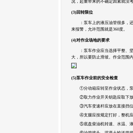
卡车油品
况，起重带来的不确定因素就没
卡车专用英文缩写
(3)回转限位
车轮系统
车系
：泵车上的液压油管很多，还有
新能源
来报警，允许范围就是360度。
名词解释
(4)对作业场地的要求
：泵车作业应当选择平整、坚实
大，所以要防止滑坡。作业范围
(5)泵车作业前的安全检查
①分动箱应转至作业状态，泵车
②取力作业开关钥匙应取下放
③汽车变速杆应放在直接挡位
④支腿应按规定打好，整机应调
⑤底盘柴油机转速、水温、液
⑥油管接头、混凝土输送管接