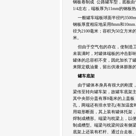
钢板卷制成 公路罐车型，底板由
仓栅式半挂车
1/4左右，端板厚为11mm的钢
厢式半挂车
集装箱式半挂车
一般罐车端板球面半径约3500m
自卸式半挂车
钢板厚度相应地采用8mm和10m
车辆运输式半挂车
径为2100毫米；容积为50立方米
工程车
米。
宽体矿用自卸车
混凝土搅拌车
但由于空气包的存在，使制造工
铰接式卡车
未装满时，对罐体端板的冲击影
矿山车
罐体的总容积不变，因此加长了
泵车
来限定载油量，留出供液体膨胀
吊车
罐车底架
发动机
变速箱
由于罐体本身具有很大的刚度，
车桥
梁传至转向罐车架，故罐车底架
参数配置详解
其中央部分盖有厚8毫米的上盖板
车身总成
孔，两端还有排水管孔(有加温套
车架结构
用箱形断面，其上装有罐体托架
离合器及其操作系统
焊制成槽形。端梁与枕梁上，以便
悬架系统
转向系统
制成槽型。端梁与枕梁间设有侧
制动系统
底架上还装有栏杆、通过台走板