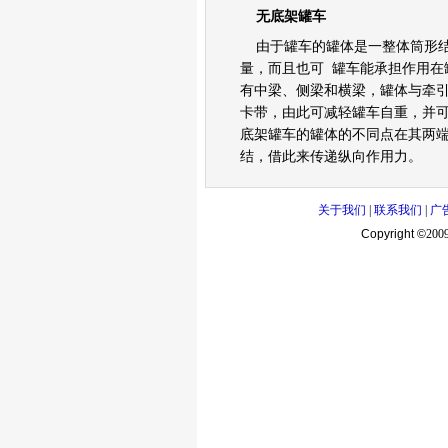
卡车油品
无底架罐车
卡车专用英文缩写
车轮系统
由于罐车的罐体是一整体筒形结
车系
量，而且也可 罐车能承担作用在
新能源
有中梁、侧梁和横梁，罐体与牵
名词解释
卡带，由此可减轻罐车自重，并
底架罐车的罐体的不同点在其两
结，借此来传递纵向作用力。
关于我们
|
联系我们
|
广
Copyright ©
200