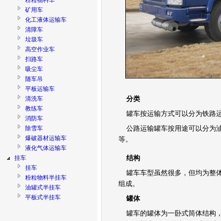
粉粒物料车
矿用车
化工液体运输车
清障车
垃圾车
高空作业车
扫路车
吸尘车
随车吊
平板运输车
清洗车
分类
教练车
罐车按运输方式可以分为铁路运
消防车
除雪车
公路运输罐车按用途可以分为油
爆破器材运输车
等。
液化气体运输车
挂车
结构
挂车
罐车车型虽然很多，但均为整体
粉粒物料半挂车
组成。
油罐式半挂车
平板式半挂车
罐体
低平板半挂车
罐车的罐体为一卧式筒体结构，
栏板式半挂车