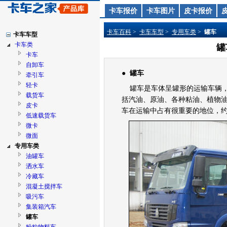
卡车报价
卡车图片
皮卡报价
卡车百科
>
卡车车型
>
专用车类
>
罐车
卡车车型
卡车类
罐
卡车
自卸车
●
罐车
牵引车
轻卡
罐车是车体呈罐形的运输车辆，
载货车
括汽油、原油、各种粘油、植物
皮卡
车在运输中占有很重要的地位，约
低速载货车
微卡
微面
专用车类
油罐车
洒水车
冷藏车
混凝土搅拌车
吸污车
集装箱汽车
罐车