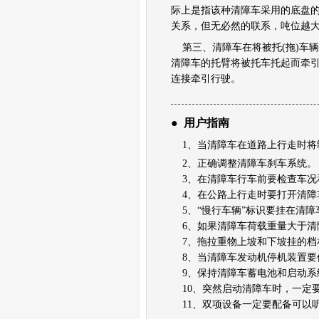
卡车油品
际上是指该种清障车采用的底盘
卡车专用英文缩写
关系，但无必然的联系，吨位越
车轮系统
车系
第三、清障车在将被托(拖)车
新能源
清障车的托臂将被托车托起而牵
名词解释
连接牵引行驶。
●
用户指南
1、当清障车在道路上行走时将
2、正确调整清障车刹车系统。
3、在清障车行车前要检查车况
4、在公路上行走时要打开清障
5、“慢行车辆”标识要挂在清障
6、如果清障车荷载重量大于清
7、拖拉重物上坡和下坡挂的档
8、当清障车发动机停机装置要
9、保持清障车蓄电池和启动系
10、突然启动清障车时，一定
11、双项设备一定要配备可以