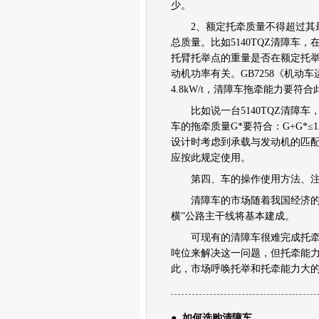
少。
2、额定托牵质量不得超过其最
总质量。比如5140TQZ清障车
托臂托举点的重量是否在额定托
动机功率有关。GB7258《机动
4.8kW/t，清障车拖牵能力要符
比如说一台5140TQZ清障车，其最
车的拖牵质量G*要符合：G+G*≤132
设计时考虑到承载与发动机的匹
应按此规定使用。
第四、车的操作使用方法、注
清障车的市场随着我国经济的迅
横”公路主干线将基本建成。
可现有的清障车很难完成托牵清
吨位来解决这一问题，但托牵能力
此，市场呼唤托举和托牵能力大
● 如何选购清障车