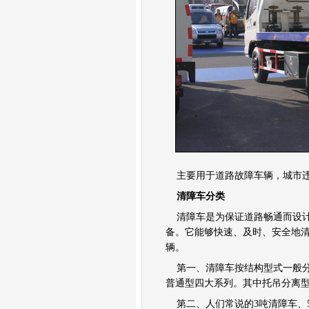
仓栅式半挂车
厢式半挂车
集装箱式半挂车
自卸式半挂车
车辆运输式半挂车
工程车
宽体矿用自卸车
混凝土搅拌车
铰接式卡车
矿山车
泵车
吊车
发动机
主要用于道路故障车辆，城市违
变速箱
清障车分类
车桥
参数配置详解
清障车是为保证道路畅通而设计
车身总成
备。它能够快速、及时、安全地
车架结构
辆。
离合器及其操作系统
第一、清障车按结构型式一般分
悬架系统
普通型四大系列。其中托吊分离
转向系统
制动系统
第二、人们常说的3吨清障车、5