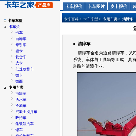
卡车报价
卡车图片
皮卡报价
卡车百科
>
卡车车型
>
专用车类
>
清障车
卡车车型
卡车类
卡车
自卸车
●
清障车
牵引车
轻卡
清障车全名为道路清障车，又称
载货车
系统、车体与工具箱等组成，具
皮卡
道路的清障作业。
低速载货车
微卡
微面
专用车类
油罐车
洒水车
冷藏车
混凝土搅拌车
吸污车
集装箱汽车
罐车