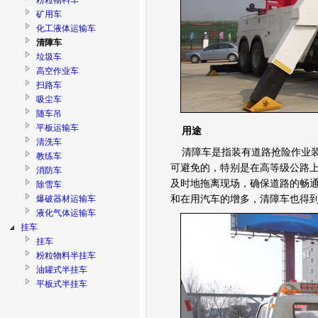
粉粒物料车
矿用车
化工液体运输车
清障车
垃圾车
高空作业车
扫路车
吸尘车
随车吊
平板运输车
用途
清洗车
清障车是指装有道路抢险作业装
教练车
可避免的，特别是在高等级公路
消防车
及时地拖离现场，确保道路的畅
除雪车
爆破器材运输车
和在用汽车的增多，清障车也得
液化气体运输车
挂车
挂车
粉粒物料半挂车
油罐式半挂车
平板式半挂车
低平板半挂车
栏板式半挂车