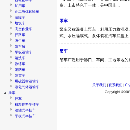
粉粒物料车
资、上市特色于一体，是中国非...
矿用车
化工液体运输车
清障车
泵车
垃圾车
高空作业车
泵车又称混凝土泵车，利用压力将混凝
扫路车
式、水压隔膜式。泵体装在汽车底盘上，再
吸尘车
随车吊
吊车
平板运输车
清洗车
吊车广泛用于港口、车间、工地等地的起
教练车
消防车
除雪车
爆破器材运输车
关于我们
|
联系我们
|
广
液化气体运输车
Copyright ©
200
挂车
挂车
粉粒物料半挂车
油罐式半挂车
平板式半挂车
低平板半挂车
栏板式半挂车