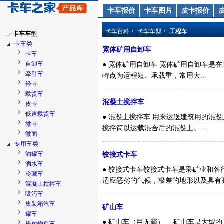
卡车报价
卡车图片
皮卡报价
卡车百科
>
卡车车型
>
工程车
卡车车型
卡车类
宽体矿用自卸车
卡车
自卸车
● 宽体矿用自卸车 宽体矿用自卸车
牵引车
特点为运程短、承载重，常用大...
轻卡
载货车
混凝土搅拌车
皮卡
低速载货车
● 混凝土搅拌车 用来运送建筑用的
微卡
搅拌筒以运载混合后的混凝土。...
微面
专用车类
油罐车
铰接式卡车
洒水车
● 铰接式卡车铰接式卡车是采矿业和
冷藏车
适应恶劣的气候，极差的地形以及具有高的
混凝土搅拌车
吸污车
集装箱汽车
矿山车
罐车
● 矿山车（巨无霸） 矿山车是大型的