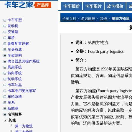
卡车报价
卡车图片
皮卡报价
卡车百科
>
名词解释
>
其他
>
第四方物流
卡车车型
发动机
变速箱
车桥
●
词汇：
第四方物流
参数配置详解
车身总成
●
全拼：
Fourth party logistics
车架结构
● 简介：
离合器及其操作系统
悬架系统
第四方物流是1998年美国埃森
转向系统
供物流规划、咨询、物流信息系
制动系统
活动。
卡车油品
卡车专用英文缩写
第四方物流(Fourth party 
车轮系统
产业发展领头搭建第四方物流平
车系
力量。它不是物流的利益方，而
新能源
的供应链解决方案，以此获取一
名词解释
依靠优秀的第三方物流供应商、
其他
的和广泛的供应链解决方案。
第一方物流