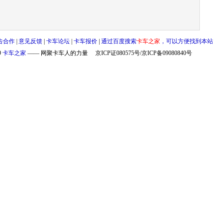
告合作
|
意见反馈
|
卡车论坛
|
卡车报价
|
通过百度搜索
卡车之家
，可以方便找到本站
9
卡车之家
—— 网聚卡车人的力量
京ICP证080575号/京ICP备09080840号